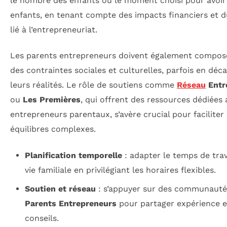
le nombre des enfants ou le moment choisi pour avoir
enfants, en tenant compte des impacts financiers et d
lié à l’entrepreneuriat.
Les parents entrepreneurs doivent également compos
des contraintes sociales et culturelles, parfois en déc
leurs réalités. Le rôle de soutiens comme
Réseau
Entr
ou
Les Premières
, qui offrent des ressources dédiées
entrepreneurs parentaux, s’avère crucial pour faciliter
équilibres complexes.
Planification temporelle
: adapter le temps de trava
vie familiale en privilégiant les horaires flexibles.
Soutien et réseau
: s’appuyer sur des communaut
Parents Entrepreneurs
pour partager expérience e
conseils.