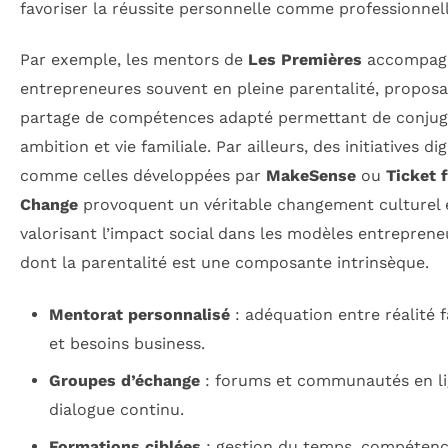
favoriser la réussite personnelle comme professionnell
Par exemple, les mentors de
Les Premières
accompag
entrepreneures souvent en pleine parentalité, propos
partage de compétences adapté permettant de conju
ambition et vie familiale. Par ailleurs, des initiatives dig
comme celles développées par
MakeSense
ou
Ticket 
Change
provoquent un véritable changement culturel 
valorisant l’impact social dans les modèles entreprene
dont la parentalité est une composante intrinsèque.
Mentorat personnalisé
: adéquation entre réalité f
et besoins business.
Groupes d’échange
: forums et communautés en l
dialogue continu.
Formations ciblées
: gestion du temps, compéten