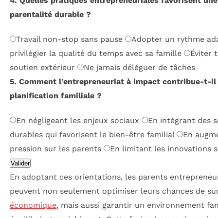
4. Quelles pratiques entrepreneuriales favorisent une
parentalité durable ?
Travail non-stop sans pause
Adopter un rythme ad
privilégier la qualité du temps avec sa famille
Éviter 
soutien extérieur
Ne jamais déléguer de tâches
5. Comment l’entrepreneuriat à impact contribue-t-il 
planification familiale ?
En négligeant les enjeux sociaux
En intégrant des s
durables qui favorisent le bien-être familial
En augme
pression sur les parents
En limitant les innovations s
Valider
En adoptant ces orientations, les parents entrepreneu
peuvent non seulement optimiser leurs chances de su
économique
, mais aussi garantir un environnement fam