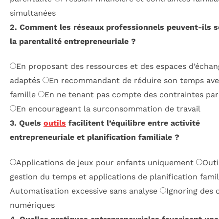
simultanées
2. Comment les réseaux professionnels peuvent-ils s
la parentalité entrepreneuriale ?
En proposant des ressources et des espaces d’échan
adaptés
En recommandant de réduire son temps ave
famille
En ne tenant pas compte des contraintes par
En encourageant la surconsommation de travail
3. Quels
outils
facilitent l’équilibre entre activité
entrepreneuriale et planification familiale ?
Applications de jeux pour enfants uniquement
Outi
gestion du temps et applications de planification famil
Automatisation excessive sans analyse
Ignoring des o
numériques