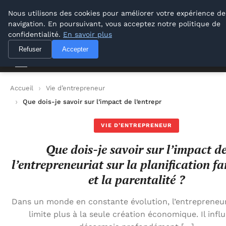
M Zone Studio
Nous utilisons des cookies pour améliorer votre expérience de
navigation. En poursuivant, vous acceptez notre politique de
M Zone Studio
confidentialité.
En savoir plus
Refuser
Accepter
Accueil
Vie d’entrepreneur
Que dois-je savoir sur l’impact de l’entrepreneuriat sur la plani
VIE D’ENTREPRENEUR
Que dois-je savoir sur l’impact d
l’entrepreneuriat sur la planification fa
et la parentalité ?
Dans un monde en constante évolution, l’entrepreneur
limite plus à la seule création économique. Il infl