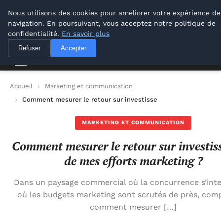
M Zone Studio
Nous utilisons des cookies pour améliorer votre expérience de
navigation. En poursuivant, vous acceptez notre politique de
M Zone Studio
confidentialité.
En savoir plus
Refuser
Accepter
Accueil
Marketing et communication
Comment mesurer le retour sur investissement de mes effort
MARKETING ET COMMUNICATION
Comment mesurer le retour sur investi
de mes efforts marketing ?
Dans un paysage commercial où la concurrence s’inten
où les budgets marketing sont scrutés de près, com
comment mesurer […]