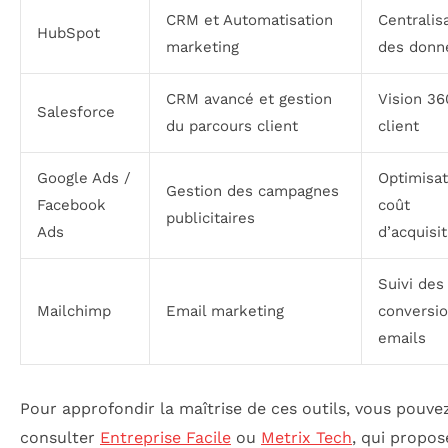
CRM et Automatisation
Centralis
HubSpot
marketing
des donn
CRM avancé et gestion
Vision 36
Salesforce
du parcours client
client
Google Ads /
Optimisat
Gestion des campagnes
Facebook
coût
publicitaires
Ads
d’acquisit
Suivi des
Mailchimp
Email marketing
conversi
emails
Pour approfondir la maîtrise de ces outils, vous pouve
consulter
Entreprise Facile
ou
Metrix Tech
, qui propos