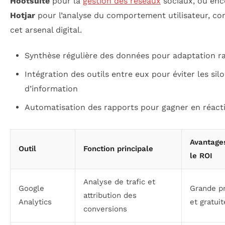
Hootsuite
pour la
gestion des réseaux
sociaux, ou enc
Hotjar
pour l’analyse du comportement utilisateur, c
cet arsenal digital.
Synthèse régulière des données pour adaptation r
Intégration des outils entre eux pour éviter les silo
d’information
Automatisation des rapports pour gagner en réacti
Avantage
Outil
Fonction principale
le ROI
Analyse de trafic et
Google
Grande pr
attribution des
Analytics
et gratuit
conversions