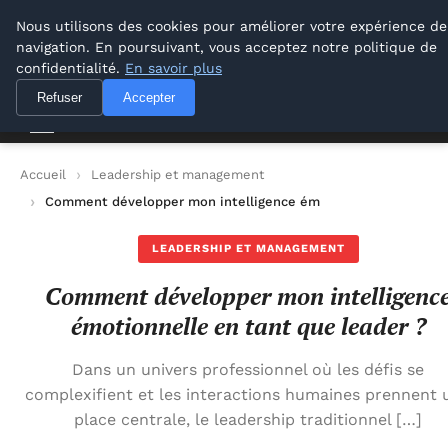
M Zone Studio
Nous utilisons des cookies pour améliorer votre expérience de
navigation. En poursuivant, vous acceptez notre politique de
M Zone Studio
confidentialité.
En savoir plus
Refuser
Accepter
Accueil
Leadership et management
Comment développer mon intelligence émotionnelle en tant q
LEADERSHIP ET MANAGEMENT
Comment développer mon intelligenc
émotionnelle en tant que leader ?
Dans un univers professionnel où les défis se
complexifient et les interactions humaines prennent 
place centrale, le leadership traditionnel […]