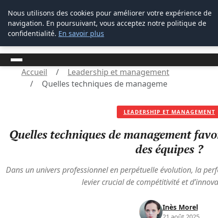
M Zone Studio
Nous utilisons des cookies pour améliorer votre expérience de
navigation. En poursuivant, vous acceptez notre politique de
M Zone Studio
confidentialité.
En savoir plus
Accueil
Leadership et management
Quelles techniques de management favorisent 
LEADERSHIP ET MANAGEMENT
Quelles techniques de management favo
des équipes ?
Dans un univers professionnel en perpétuelle évolution, la pe
levier crucial de compétitivité et d’innov
Inès Morel
21 août 2025