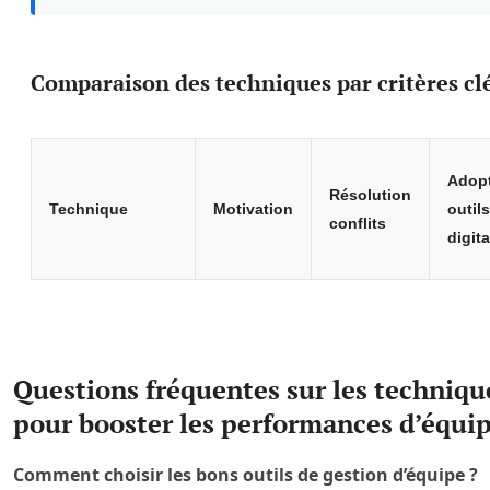
Comparaison des techniques par critères cl
Adop
Résolution
Technique
Motivation
outils
conflits
digit
Tableau comparatif des techniques de management selon motivation, 
Questions fréquentes sur les techni
pour booster les performances d’équi
Comment choisir les bons outils de gestion d’équipe ?