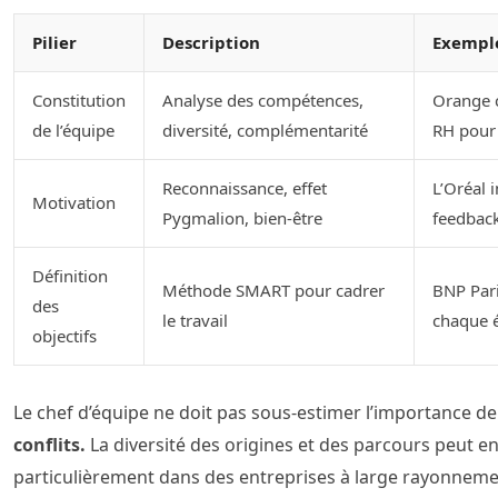
Pilier
Description
Exemple
Constitution
Analyse des compétences,
Orange c
de l’équipe
diversité, complémentarité
RH pour 
Reconnaissance, effet
L’Oréal 
Motivation
Pygmalion, bien-être
feedback
Définition
Méthode SMART pour cadrer
BNP Pari
des
le travail
chaque 
objectifs
Le chef d’équipe ne doit pas sous-estimer l’importance de
conflits.
La diversité des origines et des parcours peut e
particulièrement dans des entreprises à large rayonne