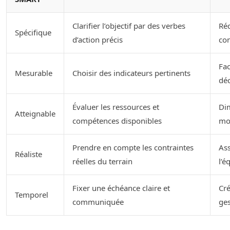
Clarifier l’objectif par des verbes
Réd
Spécifique
d’action précis
con
Fac
Mesurable
Choisir des indicateurs pertinents
déc
Évaluer les ressources et
Dim
Atteignable
compétences disponibles
mo
Prendre en compte les contraintes
Ass
Réaliste
réelles du terrain
l’é
Fixer une échéance claire et
Cré
Temporel
communiquée
ge