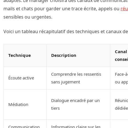
adaptés. Le manager choisira des canaux de communication
mails et chats pour garder une trace écrite, appels ou
réu
sensibles ou urgentes.
Voici un tableau récapitulatif des techniques et canaux de
Canal
Technique
Description
consei
Comprendre les ressentis
Face-à
Écoute active
sans jugement
ou app
Dialogue encadré par un
Réuni
Médiation
tiers
dédiée
Communication
Information claire sur les