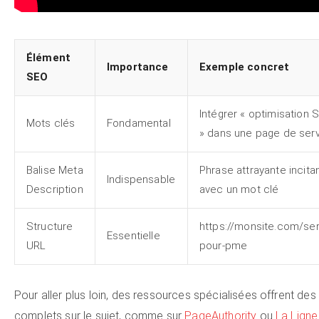
Élément
Importance
Exemple concret
SEO
Intégrer « optimisation 
Mots clés
Fondamental
» dans une page de ser
Balise Meta
Phrase attrayante incitan
Indispensable
Description
avec un mot clé
Structure
https://monsite.com/se
Essentielle
URL
pour-pme
Pour aller plus loin, des ressources spécialisées offrent des
complets sur le sujet, comme sur
PageAuthority
ou
La Lign