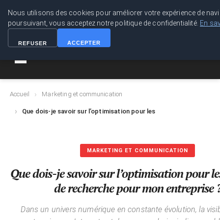
M Zone Studio
Nous utilisons des cookies pour améliorer votre expérience de navi
poursuivant, vous acceptez notre politique de confidentialité.
En sav
M Zone Studio
ACCEPTER
REFUSER
Accueil
Marketing et communication
Que dois-je savoir sur l’optimisation pour les moteurs de recherc
MARKETING ET COMMUNICATION
Que dois-je savoir sur l’optimisation pour l
de recherche pour mon entreprise 
Dans un univers numérique en constante évolution, la visib