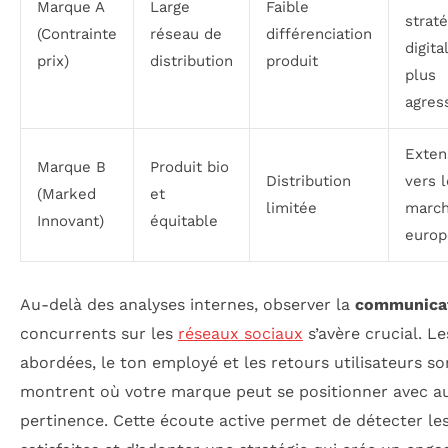
Marque A
Large
Faible
straté
(Contrainte
réseau de
différenciation
digita
prix)
distribution
produit
plus
agres
Exten
Marque B
Produit bio
Distribution
vers 
(Marked
et
limitée
marc
Innovant)
équitable
europ
Au-delà des analyses internes, observer la
communicat
concurrents sur les
réseaux sociaux
s’avère crucial. L
abordées, le ton employé et les retours utilisateurs so
montrent où votre marque peut se positionner avec au
pertinence. Cette écoute active permet de détecter le