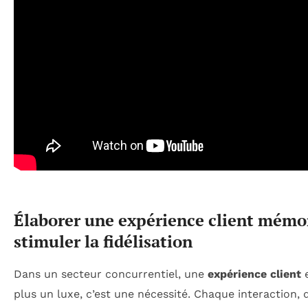
Élaborer une expérience client mémo
stimuler la fidélisation
Dans un secteur concurrentiel, une
expérience client
e
plus un luxe, c’est une nécessité. Chaque interaction, q