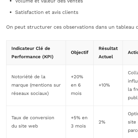
Volume et valeur des ventes
Satisfaction et avis clients
On peut structurer ces observations dans un tableau d’
Indicateur Clé de
Résultat
Objectif
Acti
Performance (KPI)
Actuel
Coll
Notoriété de la
+20%
infl
marque (mentions sur
en 6
+10%
la f
réseaux sociaux)
mois
publ
Opti
Taux de conversion
+5% en
2%
site
du site web
3 mois
parc