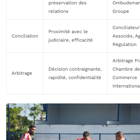
préservation des
Ombudsma
relations
Groupe
Conciliateur
Proximité avec le
Conciliation
Associés, A
judiciaire, efficacité
Régulation
Arbitrage Fr
Décision contraignante,
Chambre de
Arbitrage
rapidité, confidentialité
Commerce
Internationa