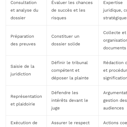
Consultation
Évaluer les chances
Expertise
et analyse du
de succès et les
juridique, c
dossier
risques
stratégique
Collecte et
Préparation
Constituer un
organisatio
des preuves
dossier solide
documents
Définir le tribunal
Rédaction d
Saisie de la
compétent et
et procédu
juridiction
déposer la plainte
significatio
Défendre les
Argumentat
Représentation
intérêts devant le
gestion des
et plaidoirie
juge
audiences
Exécution de
Assurer le respect
Actions coe