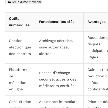
Simuler la durée moyenne
Outils
Fonctionnalités clés
Avantages
numériques
Réduction 
Gestion
Archivage sécurisé,
risques,
électronique
suivi automatisé,
anticipatio
des contrats
alertes
litiges
Plateformes
Gain de te
Espace d’échange
de
réduction d
sécurisé, accès à des
médiation
coûts,
médiateurs certifiés
en ligne
confidential
Consultation
Assistance immédiate,
Prise de dé