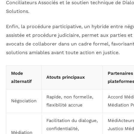
Conciliateurs Associés et le soutien technique de Dial
Solutions.
Enfin, la procédure participative, un hybride entre nég
assistée et procédure judiciaire, permet aux parties et 
avocats de collaborer dans un cadre formel, favorisan
solutions amiables avant toute action en justice.
Mode
Partenaires
Atouts principaux
alternatif
plateforme
Rapide, non formelle,
Accord Médi
Négociation
flexibilité accrue
Médiation P
Facilitation du dialogue,
MédiActeurs
confidentialité,
Justico Médi
Médiation