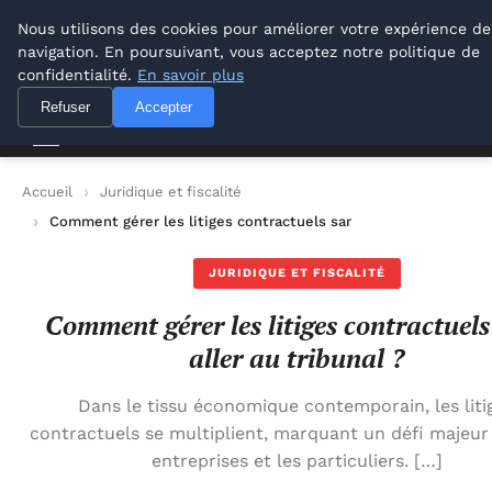
M Zone Studio
Nous utilisons des cookies pour améliorer votre expérience de
navigation. En poursuivant, vous acceptez notre politique de
M Zone Studio
confidentialité.
En savoir plus
Refuser
Accepter
Accueil
Juridique et fiscalité
Comment gérer les litiges contractuels sans aller au tribunal ?
JURIDIQUE ET FISCALITÉ
Comment gérer les litiges contractuels
aller au tribunal ?
Dans le tissu économique contemporain, les liti
contractuels se multiplient, marquant un défi majeur
entreprises et les particuliers. […]