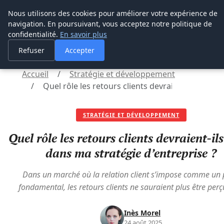
M Zone Studio
Nous utilisons des cookies pour améliorer votre expérience de
navigation. En poursuivant, vous acceptez notre politique de
M Zone Studio
confidentialité.
En savoir plus
Refuser
Accepter
Accueil
Stratégie et développement
Quel rôle les retours clients devraient-ils jouer
STRATÉGIE ET DÉVELOPPEMENT
Quel rôle les retours clients devraient-ils
dans ma stratégie d’entreprise ?
Dans un marché où la relation client s’impose comme un p
fondamental, les retours clients ne sauraient plus être perç
Inès Morel
24 août 2025