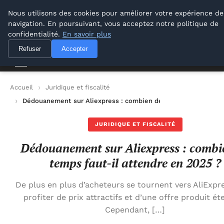
M Zone Studio
Nous utilisons des cookies pour améliorer votre expérience de
navigation. En poursuivant, vous acceptez notre politique de
M Zone Studio
confidentialité.
En savoir plus
Refuser
Accepter
Accueil
Juridique et fiscalité
Dédouanement sur Aliexpress : combien de temps faut-il atte
JURIDIQUE ET FISCALITÉ
Dédouanement sur Aliexpress : combi
temps faut-il attendre en 2025 ?
De plus en plus d’acheteurs se tournent vers AliExpr
profiter de prix attractifs et d’une offre produit ét
Cependant, […]