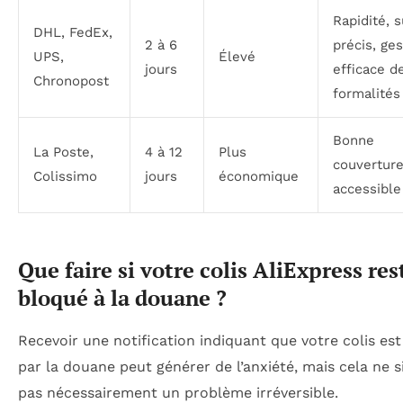
Rapidité, s
DHL, FedEx,
2 à 6
précis, ges
UPS,
Élevé
jours
efficace d
Chronopost
formalités
Bonne
La Poste,
4 à 12
Plus
couverture,
Colissimo
jours
économique
accessible
Que faire si votre colis AliExpress res
bloqué à la douane ?
Recevoir une notification indiquant que votre colis es
par la douane peut générer de l’anxiété, mais cela ne si
pas nécessairement un problème irréversible.