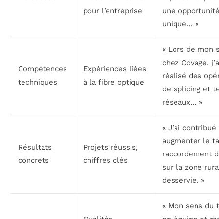
pour l’entreprise
une opportunit
unique… »
« Lors de mon 
chez Covage, j’a
Compétences
Expériences liées
réalisé des opé
techniques
à la fibre optique
de splicing et t
réseaux… »
« J’ai contribué
augmenter le t
Résultats
Projets réussis,
raccordement d
concrets
chiffres clés
sur la zone rura
desservie. »
« Mon sens du t
Qualités
en équipe et m