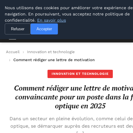
M Zone Studio
Nous utilisons des cookies pour améliorer votre expérience de
navigation. En poursuivant, vous acceptez notre politique de
M Zone Studio
confidentialité.
En savoir plus
Refuser
Accepter
Accueil
Innovation et technologie
Comment rédiger une lettre de motivation convaincante pour u
INNOVATION ET TECHNOLOGIE
Comment rédiger une lettre de motiv
convaincante pour un poste dans la f
optique en 2025
Dans un secteur en pleine évolution, comme celui de 
optique, se démarquer auprès des recruteurs est de