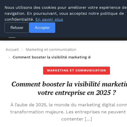
M Zone Studio
Nous utilisons des cookies pour améliorer votre expérience de
navigation. En poursuivant, vous acceptez notre politique de
M Zone Studio
confidentialité.
En savoir plus
Refuser
Accepter
Accueil
Marketing et communication
Comment booster la visibilité marketing de votre entreprise 
MARKETING ET COMMUNICATION
Comment booster la visibilité marketi
votre entreprise en 2025 ?
À l’aube de 2025, le monde du marketing digital con
transformation majeure. Les entreprises ne peuvent 
contenter […]