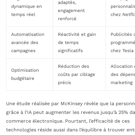
adaptés,
dynamique en
personnali
engagement
temps réel
chez Netfli
renforcé
Automatisation
Réactivité et gain
Publicités 
avancée des
de temps
programm
campagnes
significatifs
chez Tesla
Réduction des
Allocation 
Optimisation
coûts par ciblage
des dépen
budgétaire
précis
marketing
Une étude réalisée par McKinsey révèle que la personn
grâce à l’IA peut augmenter les revenus jusqu’à 25% da
commerce électronique. Pourtant, l’efficacité de ces
technologies réside aussi dans l’équilibre à trouver ent